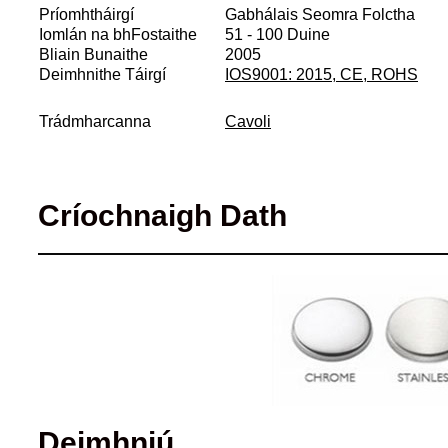
Príomhtháirgí
Gabhálais Seomra Folctha
Iomlán na bhFostaithe
51 - 100 Duine
Bliain Bunaithe
2005
Deimhnithe Táirgí
IOS9001: 2015, CE, ROHS
Trádmharcanna
Cavoli
Críochnaigh Dath
Deimhniú