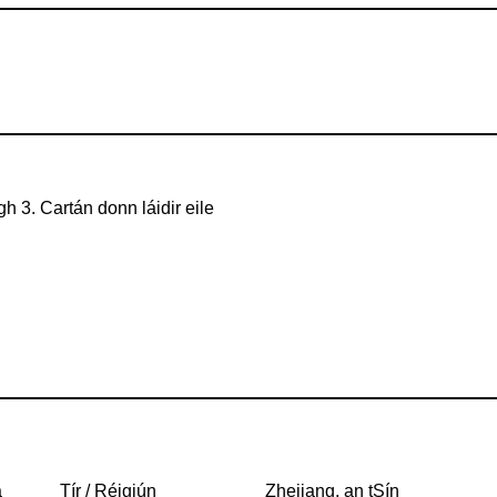
h 3. Cartán donn láidir eile
a
Tír / Réigiún
Zhejiang, an tSín