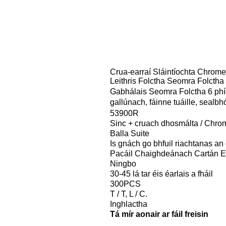
Crua-earraí Sláintíochta Chrome 
Leithris Folctha Seomra Folctha
Gabhálais Seomra Folctha 6 phí
gallúnach, fáinne tuáille, sealbhó
53900R
Sinc + cruach dhosmálta / Chro
Balla Suite
Is gnách go bhfuil riachtanas 
Pacáil Chaighdeánach Cartán Ea
Ningbo
30-45 lá tar éis éarlais a fháil
300PCS
T / T, L / C.
Inghlactha
Tá mír aonair ar fáil freisin