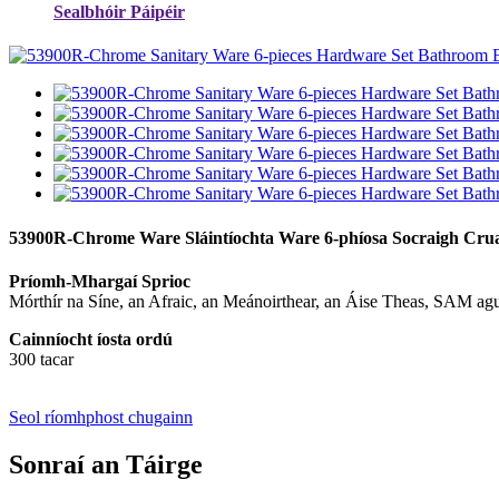
Sealbhóir Páipéir
53900R-Chrome Ware Sláintíochta Ware 6-phíosa Socraigh Crua-
Príomh-Mhargaí Sprioc
Mórthír na Síne, an Afraic, an Meánoirthear, an Áise Theas, SAM agu
Cainníocht íosta ordú
300 tacar
Seol ríomhphost chugainn
Sonraí an Táirge