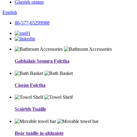
Glaoigh orainn
English
86-577-65299988
Gabhálais Seomra Folctha
Ciseán Folctha
Scairbh Tuáille
Beár tuáille in-ghluaiste