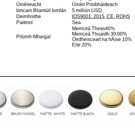
Úinéireacht
Úinéir Príobháideach
Ioncam Bliantúil Iomlán
5 milliún USD
Deimhnithe
IOS9001: 2015, CE, ROHS
Paitinní
Sea
Meiriceá Theas
40%
Meiriceá Thuaidh 30.00%
Príomh-Mhargaí
Oirdheisceart na hÁise 10%
Eile 20%