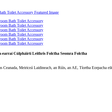
earraí Cúlpháirtí Leithris Folctha Seomra Folctha
s Ceanada, Meiriceá Laidineach, an Rúis, an AE, Tíortha Eorpacha eil