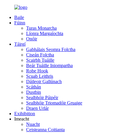
Baile
Fúinn
Turas Monarcha
Líonra Margaíochta
Onóir
Táirgí
Gabhálais Seomra Folctha
Ciseán Folctha
Scairbh Tuáille
Beár Tuáille Iniompartha
Robe Hook
Scuab Leithris
Dáileoir Gallúnach
Scáthán
Dustbin
Sealbhóir Páipéir
Sealbhóir Triomadóir Gruaige
Draen Urlár
Exihibition
Imeacht
Nuacht
Ceisteanna Coitianta