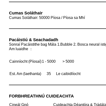
Cumas Soláthair
Cumas Soláthair: 50000 Píosa / Píosa sa Mhí
Pacáistiú & Seachadadh
Sonraí Pacáistithe bag Mála 1.Bubble 2. Bosca neural istig
Am luaidhe ：
Cainníocht (Píosaí)
1 - 5000
> 5000
Est. Am (laethanta)
35
Le caibidlíocht
FORBHREATHNÚ CUIDEACHTA
Cineál Gnó
Cuideachta Déantóra & Trádál