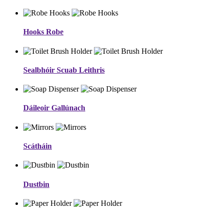
Hooks Robe
Sealbhóir Scuab Leithris
Dáileoir Gallúnach
Scátháin
Dustbin