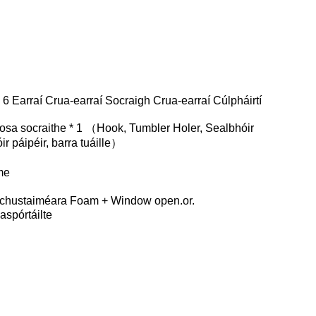
6 Earraí Crua-earraí Socraigh Crua-earraí Cúlpháirtí
osa socraithe * 1 （Hook, Tumbler Holer, Sealbhóir
ir páipéir, barra tuáille）
me
an chustaiméara Foam + Window open.or.
spórtáilte