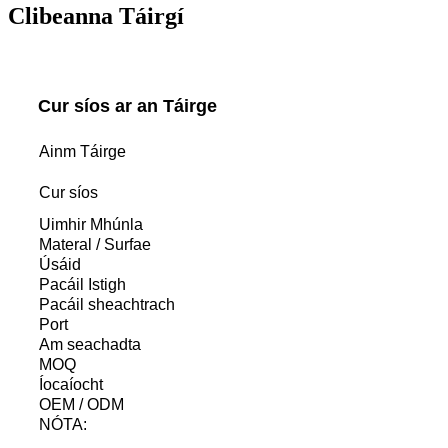
Clibeanna Táirgí
Cur síos ar an Táirge
Ainm Táirge
Cur síos
Uimhir Mhúnla
Materal / Surfae
Úsáid
Pacáil Istigh
Pacáil sheachtrach
Port
Am seachadta
MOQ
Íocaíocht
OEM / ODM
NÓTA: